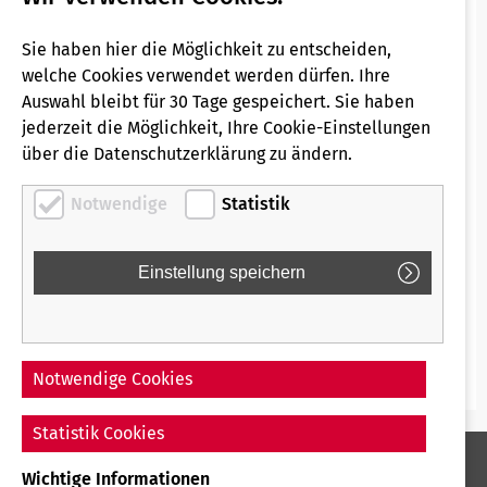
Formular und teilen Sie uns Ihr Anliegen mit.
Mobilitätsgarantie
Sie haben hier die Möglichkeit zu entscheiden,
Sie können uns bei der Suche unterstützen, wenn Sie
welche Cookies verwendet werden dürfen. Ihre
uns im nachfolgenden Formual im Feld
Beschreibung
Fundsachen
Auswahl bleibt für 30 Tage gespeichert. Sie haben
Informationen zur
jederzeit die Möglichkeit, Ihre Cookie-Einstellungen
Erhöhtes Beförderungsentgelt
über die Datenschutzerklärung zu ändern.
Einstiegshaltestelle
Einstiegszeit
Notwendige
Statistik
Fahrrichtung Kaarster See oder Wuppertal
Fahrgastrechte & Kundengarantien
sowie sofern bekannt die Fahrzeugnummer
Barrierefreies Reisen
geben.
FORMULAR FUNDSACHEN VORRÜBERGEHEND NICHT
Fahrradmitnahme
VERFÜGBAR. BITTE WENDEN SIE SICH DIREKT AN
info@regio-bahn.de
Notwendige Cookies
Hausordnung Fahrzeuge
Statistik Cookies
Wichtige Informationen