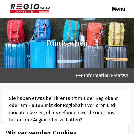
Menü
REGIOBAHN
REGIOBAHN
Fahrgastinformation
Fahrplanauskunft
Unser Netz
Tickets & Tarife
Unternehmen
Presse
Aktuelle Informationen
Fahrpläne
Linie S 28
Fahrradmitnahme
Mitgliedschaften / Partner
Presseverteiler
Fundsachen
Neue Fahrzeuge für die RE 47
Linienpläne
Linie RE 47
VRR APP
Gesellschafter Regiobahn
Presseanfrage
Fahrbetriebsgesellschaft mbH
Ihre Haltepunkte
Pressearchiv
+++ Information Ersatzverke
Pressefotos
Sie haben etwas bei Ihrer Fahrt mit der Regiobahn
oder am Haltepunkt der Regiobahn verloren und
möchten wissen, ob es gefunden wurde oder uns
bitten, die Augen offen zu halten?
Kundencenter
Kein Problem. Nutzen Sie einfach unten stehendes
Wir verwenden Cookies.