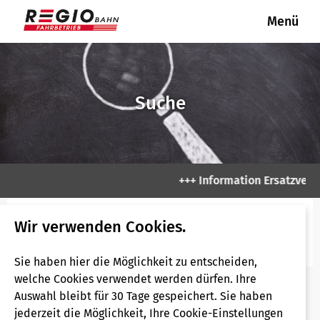
Menü
REGIOBAHN
REGIOBAHN
Fahrgastinformation
Fahrplanauskunft
Unser Netz
Tickets & Tarife
Kundencenter
Unternehmen
Presse
Aktuelle Informationen
Fahrpläne
Linie S 28
Fahrradmitnahme
Mobilitätsgarantie
Mitgliedschaften / Partner
Presseverteiler
Suche
Neue Fahrzeuge für die RE 47
Linienpläne
Linie RE 47
VRR APP
Fundsachen
Gesellschafter Regiobahn
Presseanfrage
Fahrbetriebsgesellschaft mbH
Ihre Haltepunkte
Erhöhtes Beförderungsentgelt
Pressearchiv
+++ Information Ersatzverke
Fahrgastrechte & Kundengarantien
Pressefotos
Wir verwenden Cookies.
Barrierefreies Reisen
Sie haben hier die Möglichkeit zu entscheiden,
welche Cookies verwendet werden dürfen. Ihre
Auswahl bleibt für 30 Tage gespeichert. Sie haben
Fahrradmitnahme
jederzeit die Möglichkeit, Ihre Cookie-Einstellungen