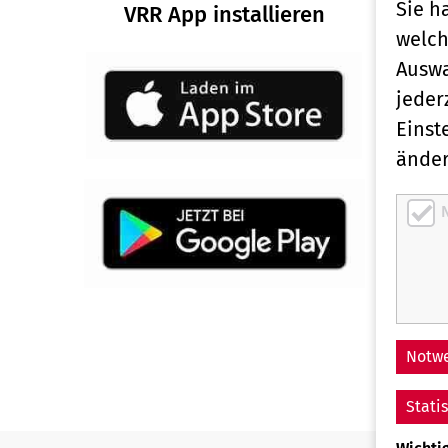
Sie h
VRR App installieren
welch
Auswa
jeder
Einst
änder
Notwe
Stati