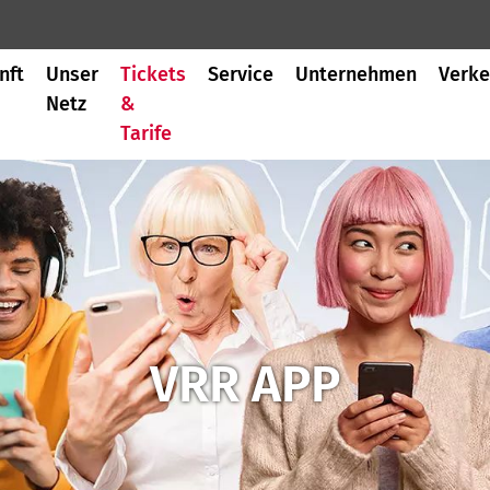
nft
Unser
Tickets
Service
Unternehmen
Verke
Netz
&
Tarife
VRR APP