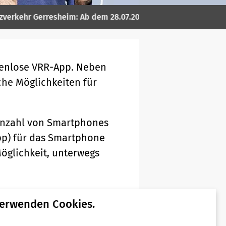
r Gerresheim: Ab dem 28.07.2026 fahren die Busse des SEV gan
tenlose VRR-App. Neben
che Möglichkeiten für
 Anzahl von Smartphones
App) für das Smartphone
öglichkeit, unterwegs
ndroid Market auf jedes
verwenden Cookies.