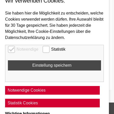
Wir verwenden Cookies.
Landes sowie die nordrhein-westfälische
Landeshauptstadt Düsseldorf.
Sie haben hier die Möglichkeit zu entscheiden, welche
Cookies verwendet werden dürfen. Ihre Auswahl bleibt
Er koordiniert schwerpunktmäßig den
für 30 Tage gespeichert. Sie haben jederzeit die
Schienenpersonennahverkehr, organisiert und
Möglichkeit, Ihre Cookie-Einstellungen über die
koordiniert Qualität und Service, entwickelt Tarife,
Datenschutzerklärung zu ändern.
vermarktet die Ticket-Produkte und gestaltet die
Presse-s und Öffentlichkeitsarbeit. Beim VRR sind im
Notwendige
Statistik
Auftrag des Landes Nordrhein-Westfalen (NRW) die
Kompetenzcenter Elektronisches
Fahrgeldmanagement (KCEFM) und Sicherheit (KCS)
angesiedelt.
http://www.vrr.de/
Notwendige Cookies
Statistik Cookies
Wichtige Informationen