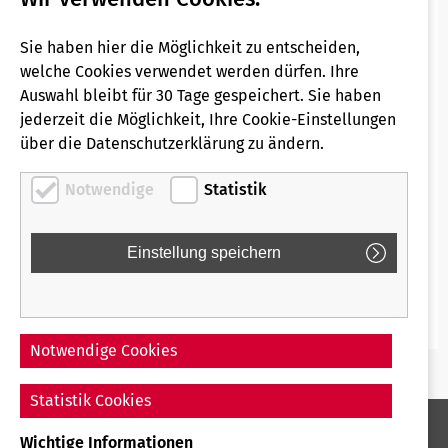
umsteigefreien Direktverbindung die Region
Remscheid mit der Landeshauptstadt Düsseldorf.
Sie haben hier die Möglichkeit zu entscheiden,
Entdecken Sie mit dem RE 47 den Brückenpark
welche Cookies verwendet werden dürfen. Ihre
Müngsten rund um Europas höchster
Auswahl bleibt für 30 Tage gespeichert. Sie haben
Eisenbahnbrücke, Schloss Burg, die Klingenstadt
jederzeit die Möglichkeit, Ihre Cookie-Einstellungen
Solingen, das Werkzeugmuseum oder das Deutsche
über die Datenschutzerklärung zu ändern.
Röntgen-Museum in Remscheid.
Notwendige
Statistik
Entspannen Sie bei einer traditionellen "Bergischen
Kaffeetafel" mit frischen Kaffee aus der
Dröppelminna und lernen Sie kulinarische
Traditionen und Epochen des Bergischen Landes
kennen.
Notwendige Cookies
Statistik Cookies
Wichtige Informationen